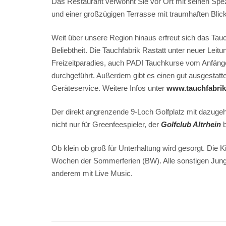
Das Restaurant verwöhnt Sie vor Ort mit seinen Spe
und einer großzügigen Terrasse mit traumhaften Blic
Weit über unsere Region hinaus erfreut sich das T
Beliebtheit. Die Tauchfabrik Rastatt unter neuer Leitun
Freizeitparadies, auch PADI Tauchkurse vom Anfänge
durchgeführt. Außerdem gibt es einen gut ausgestat
Geräteservice. Weitere Infos unter
www.tauchfabrik-
Der direkt angrenzende 9-Loch Golfplatz mit dazugeh
nicht nur für Greenfeespieler, der
Golfclub Altrhein
Ob klein ob groß für Unterhaltung wird gesorgt. Die 
Wochen der Sommerferien (BW). Alle sonstigen Jungg
anderem mit Live Music.