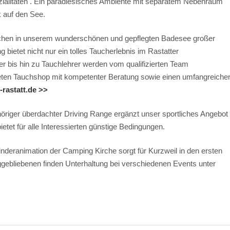
zialitäten . Ein paradiesisches Ambiente mit separatem Nebenraum
k auf den See.
auchen in unserem wunderschönen und gepflegten Badesee großer
g bietet nicht nur ein tolles Taucherlebnis im Rastatter
r bis hin zu Tauchlehrer werden vom qualifizierten Team
teten Tauchshop mit kompetenter Beratung sowie einen umfangreiche
rastatt.de >>
öriger überdachter Driving Range ergänzt unser sportliches Angebot
bietet für alle Interessierten günstige Bedingungen.
Kinderanimation der Camping Kirche sorgt für Kurzweil in den ersten
ebliebenen finden Unterhaltung bei verschiedenen Events unter